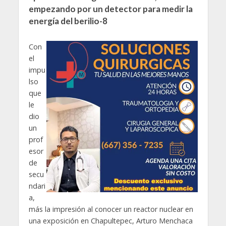
empezando por un detector para medir la
energía del berilio-8
Con
el
impu
lso
que
le
dio
un
prof
esor
de
secu
ndari
a,
más la impresión al conocer un reactor nuclear en
una exposición en Chapultepec, Arturo Menchaca