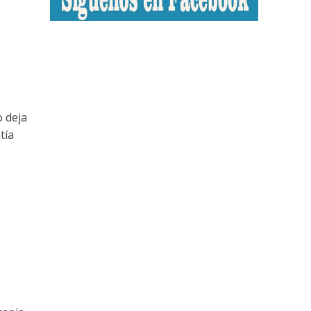
o deja
tía