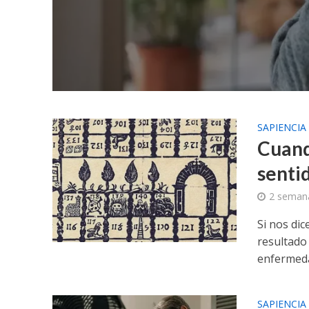
SAPIENCIA
Cuand
senti
2 seman
Si nos di
resultado 
enfermedad
SAPIENCIA