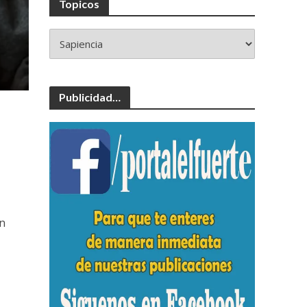
Topicos
Publicidad…
un