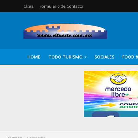
Clima
Formulario de Contacto
HOME
TODO TURISMO
SOCIALES
FOOD &