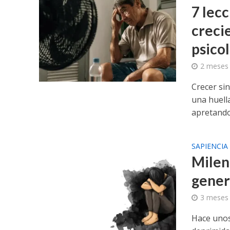
7 lec
creci
psico
2 meses
Crecer si
una huell
apretando 
SAPIENCIA
Mileni
gener
3 meses
Hace unos