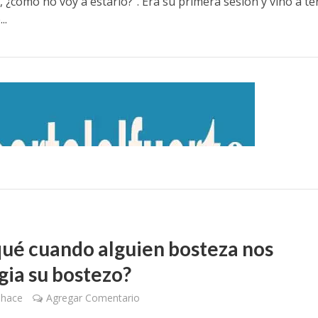
 ¿cómo no voy a estarlo?”. Era su primera sesión y vino a te
..
qué cuando alguien bosteza nos
gia su bostezo?
 hace
Agregar Comentario