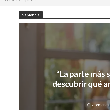
Portada
»
Sapiencia
Sapiencia
“La parte más s
descubrir qué a
2 semanas