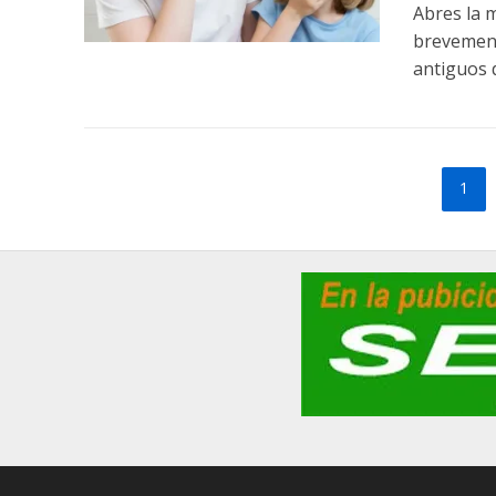
Abres la 
brevemente
antiguos d
1