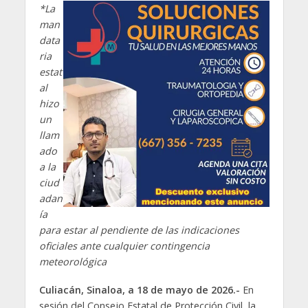
*La
man
data
ria
estat
al
hizo
un
llam
ado
a la
ciud
adan
ía
para estar al pendiente de las indicaciones
oficiales ante cualquier contingencia
meteorológica
Culiacán, Sinaloa, a 18 de mayo de 2026.-
En
sesión del Consejo Estatal de Protección Civil, la