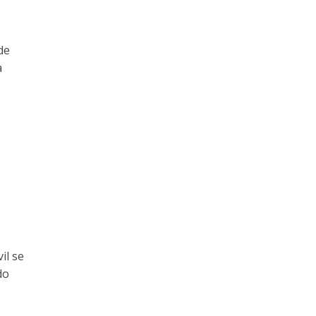
de
a
a
il se
do