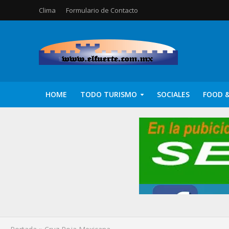
Clima
Formulario de Contacto
HOME
TODO TURISMO
SOCIALES
FOOD &