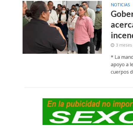
NOTICIAS
Gober
acerc
incen
3 meses
* La manda
apoyo a le
cuerpos de