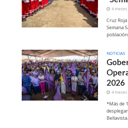
4 meses
Cruz Roja 
Semana Sa
población.
NOTICIAS
Gober
Opera
2026
4 meses
*Más de 1
desplegar
Bellavista..