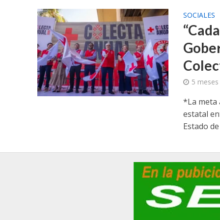
SOCIALES
“Cada 
Gober
Colec
5 meses
*La meta 
estatal e
Estado de 