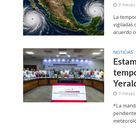
3 meses
La tempor
vigiladas 
acuerdo co
NOTICIAS
Estam
tempo
Yeral
3 meses
*La mandat
pendiente 
meteorológ