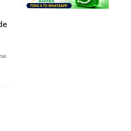
de
tal