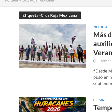
Portada
»
Cruz Roja Mexicana
Etiqueta -Cruz Roja Mexicana
NOTICIAS
Más d
auxil
Veran
3 seman
*Desde Ma
puso en m
septiembre
CLIMA
Tempo