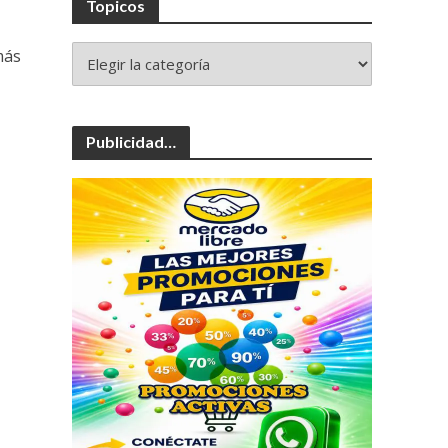
Topicos
más
Publicidad…