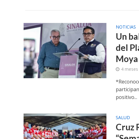
NOTICIAS
Un bal
del P
Moya
4 meses
*Reconoce
participan
positivo...
SALUD
Cruz R
“Sema