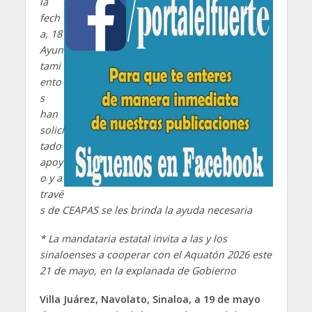
la
fech
a, 18
Ayun
tami
ento
s
han
solici
tado
apoy
o y a
travé
s de CEAPAS se les brinda la ayuda necesaria
* La mandataria estatal invita a las y los
sinaloenses a cooperar con el Aquatón 2026 este
21 de mayo, en la explanada de Gobierno
Villa Juárez, Navolato, Sinaloa, a 19 de mayo