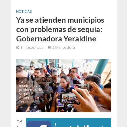
NOTICIAS
Ya se atienden municipios
con problemas de sequía:
Gobernadora Yeraldine
3 meses hace
2 Min Lectura
Ya se atienden
municipios con
problemas de
sequía:
Gobernadora
Yeraldine
* A