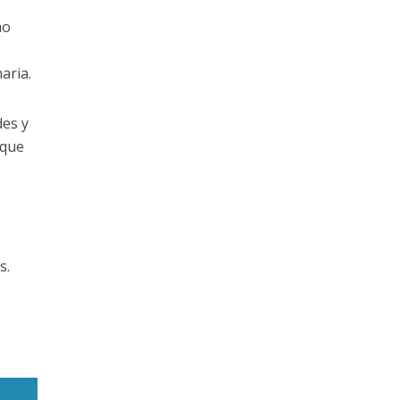
mo
aria.
des y
 que
s.