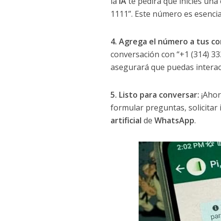
la
IA
te pedirá que inicies un
1111”. Este número es esencia
4. Agrega el número a tus co
conversación con “+1 (314) 33
asegurará que puedas interact
5. Listo para conversar:
¡Ahor
formular preguntas, solicitar
artificial
de
WhatsApp
.