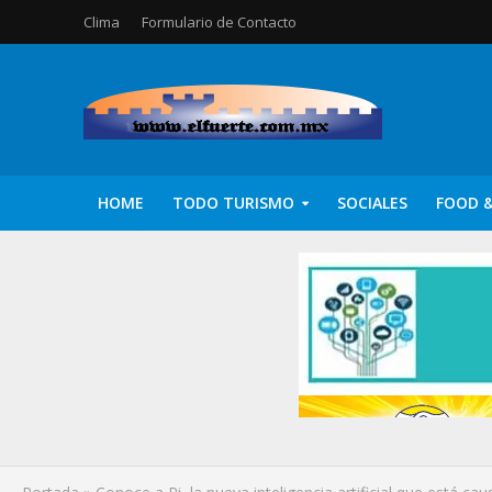
Clima
Formulario de Contacto
HOME
TODO TURISMO
SOCIALES
FOOD &