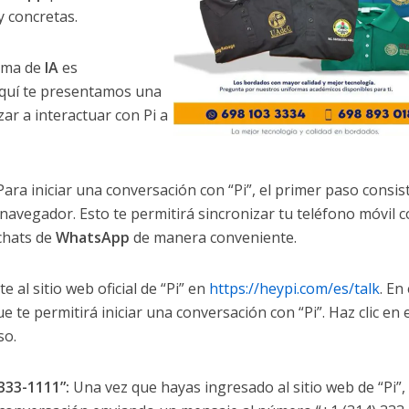
y concretas.
orma de
IA
es
quí te presentamos una
r a interactuar con Pi a
ara iniciar una conversación con “Pi”, el primer paso consis
navegador. Esto te permitirá sincronizar tu teléfono móvil c
chats de
WhatsApp
de manera conveniente.
e al sitio web oficial de “Pi” en
https://heypi.com/es/talk
. En
e te permitirá iniciar una conversación con “Pi”. Haz clic en 
so.
 333-1111”:
Una vez que hayas ingresado al sitio web de “Pi”,