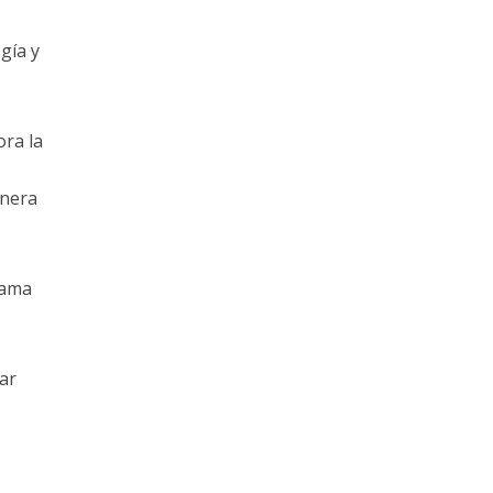
gía y
ra la
anera
gama
tar