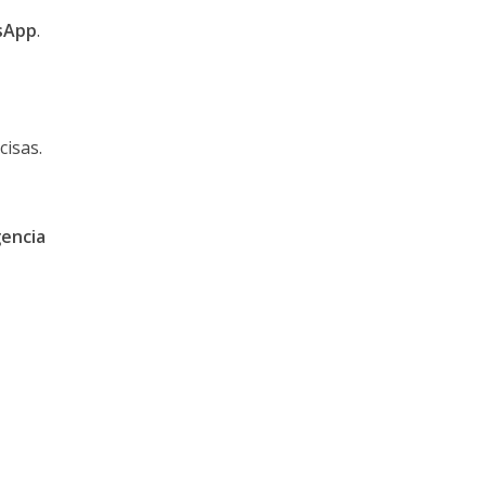
-
sApp
.
cisas.
gencia