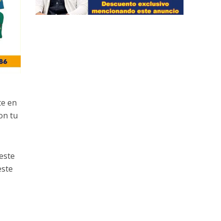
te en
on tu
 este
este