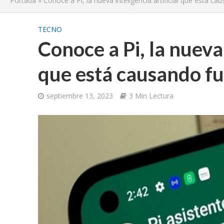
Portada
»
Conoce a Pi, la nueva inteligencia artificial que está 
TECNO
Conoce a Pi, la nueva 
que está causando f
septiembre 13, 2023
3 Min Lectura