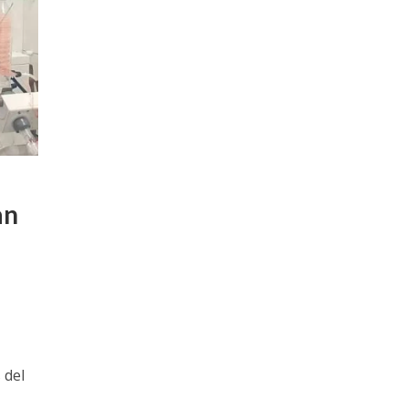
an
 del