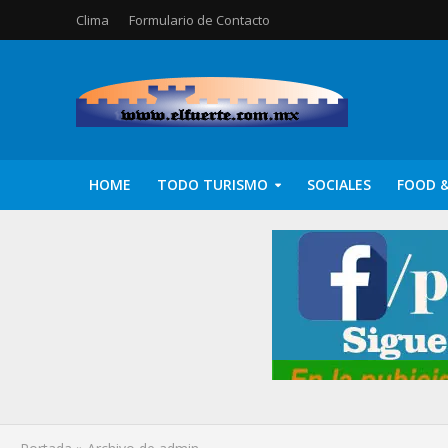
Clima
Formulario de Contacto
HOME
TODO TURISMO
SOCIALES
FOOD &