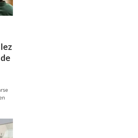
llez
 de
arse
 en