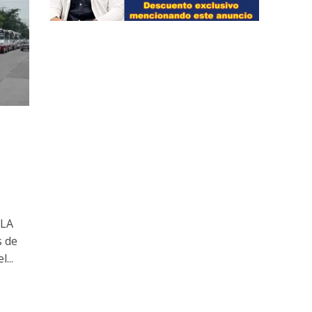
 LA
 de
...