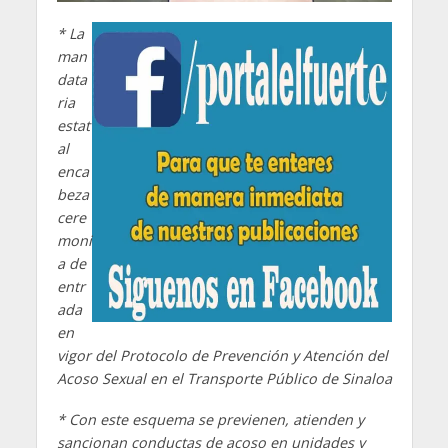
* La
man
data
ria
estat
al
enca
beza
cere
moni
a de
entr
ada
en
vigor del Protocolo de Prevención y Atención del
Acoso Sexual en el Transporte Público de Sinaloa
* Con este esquema se previenen, atienden y
sancionan conductas de acoso en unidades y