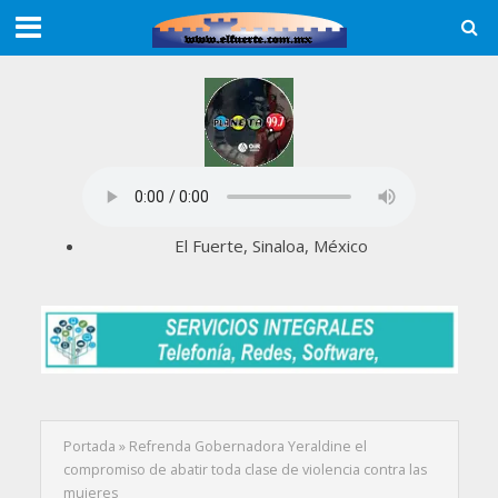
El Fuerte, Sinaloa, México
Portada
»
Refrenda Gobernadora Yeraldine el
compromiso de abatir toda clase de violencia contra las
mujeres