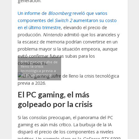
generación.
Un informe de
Bloomberg
reveló que varios
componentes del
Switch 2
aumentaron su costo
en el último trimestre
, elevando el precio de
producción.
Nintendo
admitió que los aranceles y
la escasez de memoria podrían convertirse en un
problema mayor si la situación empeora, aunque
evitó confirmar futuras subas para los
El PC gaming sufre de
consumidores.
lleno la crisis
tecnológica previa a
2026.shutterstock
El PC gaming, el más
golpeado por la crisis
Si las consolas preocupan, el panorama del PC
gaming es aún más crítico. La burbuja de la IA
disparó el precio de los componentes a niveles
inéditos. Un ejemplo claro es la
GeForce RTX 5090
: