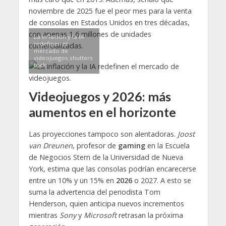
noviembre de 2025 fue el peor mes para la venta
de consolas en Estados Unidos en tres décadas,
con apenas 1,6 millones de unidades
La inflación y la IA
redefinen el
comercializadas.
mercado de
videojuegos.shutters
tock
Videojuegos y 2026: más
aumentos en el horizonte
Las proyecciones tampoco son alentadoras.
Joost
van Dreunen
, profesor de
gaming
en la Escuela
de Negocios Stern de la Universidad de Nueva
York, estima que las consolas podrían encarecerse
entre un 10% y un 15% en
2026
o 2027. A esto se
suma la advertencia del periodista Tom
Henderson, quien anticipa nuevos incrementos
mientras
Sony
y
Microsoft
retrasan la próxima