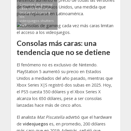
Nintendo aumentó el precio de todas las versiones
Consolas de gaming
de Switch en Estados Unidos, una medida que
cada vez más caras
limitan el acceso a
podría replicarse en Latinoamérica.
los
videojuegos.shutters
tock
Consolas más caras: una
tendencia que no se detiene
El fenómeno no es exclusivo de Nintendo.
PlayStation 5 aumentó su precio en Estados
Unidos a mediados del año pasado, mientras que
Xbox Series X|S registró dos subas en 2025. Hoy,
el PS5 cuesta 550 dólares y el Xbox Series X
alcanza los 650 dólares, pese a ser consolas
lanzadas hace más de cinco años.
El analista
Mat Piscatella
advirtió que el hardware
de
videojuegos
es, en promedio, 200 dólares
más caro que en 2019. Además, señaló que