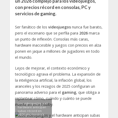
un 2026 complejo para los videojuegos,
con precios récord en consolas, PC y
servicios de gaming.
Ser fanático de los
videojuegos
nunca fue barato,
pero el escenario que se perfila para
2026
marca
un punto de inflexión. Consolas más caras,
hardware inaccesible y juegos con precios en alza
ponen en jaque a millones de jugadores en todo
el mundo.
Lejos de mejorar, el contexto económico y
tecnológico agrava el problema. La expansión de
la inteligencia artificial, la inflación global, los
aranceles y los rezagos de 2025 configuran un
panorama adverso para el
gaming
, que obliga a
replantear cómo, cuándo y cuánto se puede
Los videojuegos y el
invertir en este hobby.
hardware anticipan
subas récord en
2026.shutterstock