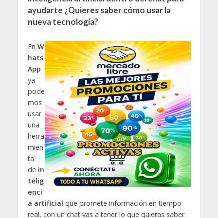
ayudarte ¿Quieres saber cómo usar la
nueva tecnología?
En
W
hats
App
ya
pode
mos
usar
una
herra
mien
ta
de
in
telig
enci
a artificial
que promete información en tiempo
real, con un chat vas a tener lo que quieras saber.