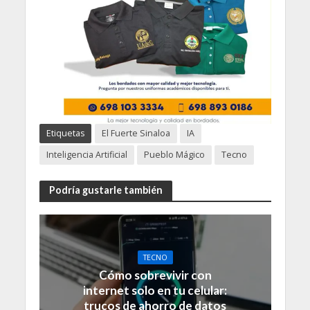
Etiquetas
El Fuerte Sinaloa
IA
Inteligencia Artificial
Pueblo Mágico
Tecno
Podría gustarle también
TECNO
Cómo sobrevivir con
internet solo en tu celular:
trucos de ahorro de datos