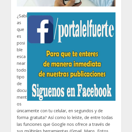
¿Sabí
as
que
es
posi
ble
esca
near
todo
tipo
de
docu
ment
os
únicamente con tu celular, en segundos y de
forma gratuita? Así como lo leíste, de entre todas
las funciones que Google nos ofrece a través de
sus múltiples herramientas (Gmail, Maps, Fotos,