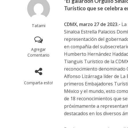
*El galardón Orgullo Sinal
Turístico que se celebra e
CDMX, marzo 27 de 2023.-
La 
Tatami
Sinaloa Estrella Palacios Dom
representación del gobernad
en compañía del subsecretari
Agregar
Humberto Hernández Haddad y
Comentario
Tianguis Turístico de la CDM
reconocimiento denominado O
Alfonso Lizárraga líder de L
Comparta esto!
primeros Embajadores Turísti
México y el mundo, esto com
de 18 reconocimientos que s
próximamente a representant
destacados en los diversos ámbi