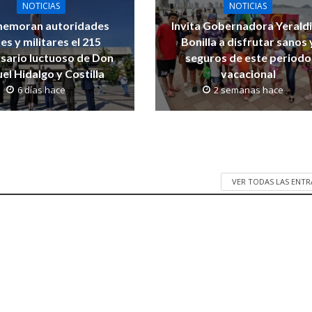
NOTICIAS
NOTICIAS
emoran autoridades
Invita Gobernadora Yerald
les y militares el 215
Bonilla a disfrutar sanos 
rsario luctuoso de Don
seguros de este periodo
el Hidalgo y Costilla
vacacional
6 días hace
2 semanas hace
VER TODAS LAS ENT