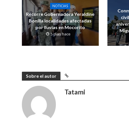
NOTICIAS
Conm
Recorre Gobernadora Yeraldine
civi
Bonilla localidades afectadas
anive
por lluvias en Mocorito
Migu
5 días hace
Sobre el autor
Tatami