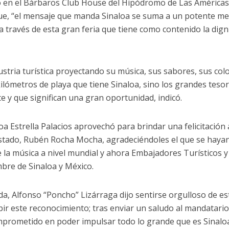
ló en el Bárbaros Club House del Hipódromo de Las Américas
e, “el mensaje que manda Sinaloa se suma a un potente me
través de esta gran feria que tiene como contenido la dign
ustria turística proyectando su música, sus sabores, sus col
kilómetros de playa que tiene Sinaloa, sino los grandes teso
te y que significan una gran oportunidad, indicó.
loa Estrella Palacios aprovechó para brindar una felicitación 
stado, Rubén Rocha Mocha, agradeciéndoles el que se haya
la música a nivel mundial y ahora Embajadores Turísticos y
bre de Sinaloa y México.
nda, Alfonso “Poncho” Lizárraga dijo sentirse orgulloso de es
ibir este reconocimiento; tras enviar un saludo al mandatari
comprometido en poder impulsar todo lo grande que es Sinalo