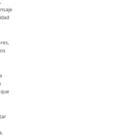
,
nsaje
idad
ores,
ros
a
n
 que
tar
o
a,