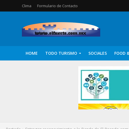
Clima
Formulario de Contacto
HOME
TODO TURISMO
SOCIALES
FOOD &