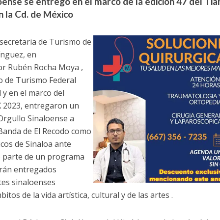
oense se entregó en el marco de la edición 47 del Tia
n la Cd. de México
secretaria de Turismo de
ínguez, en
or Rubén Rocha Moya ,
o de Turismo Federal
 en el marco del
X 2023, entregaron un
rgullo Sinaloense a
a Banda de El Recodo como
cos de Sinaloa ante
o parte de un programa
erán entregados
es sinaloenses
tos de la vida artística, cultural y de las artes .