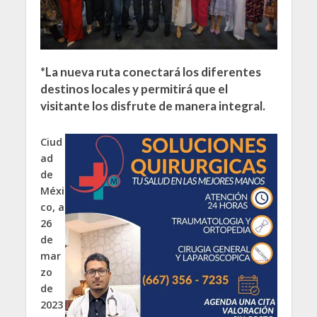
*La nueva ruta conectará los diferentes
destinos locales y permitirá que el
visitante los disfrute de manera integral.
Ciud
ad
de
Méxi
co, a
26
de
mar
zo
de
2023