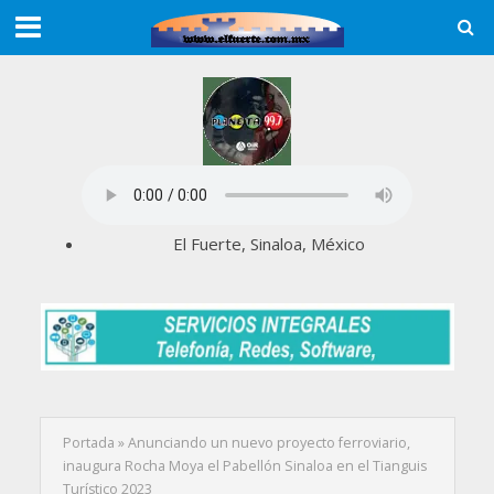
El Fuerte, Sinaloa, México
Portada
»
Anunciando un nuevo proyecto ferroviario,
inaugura Rocha Moya el Pabellón Sinaloa en el Tianguis
Turístico 2023