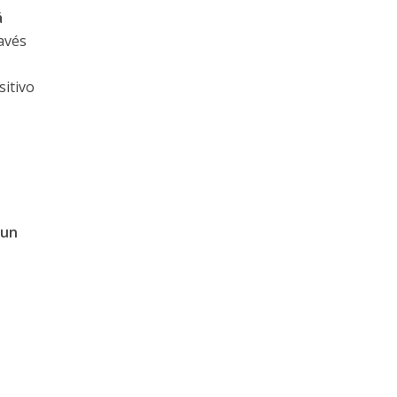
á
avés
r
sitivo
 un