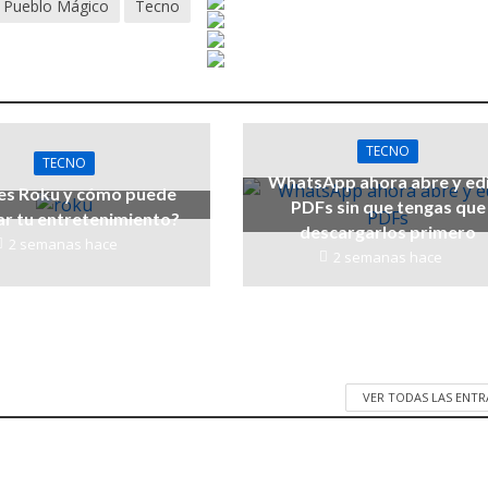
Pueblo Mágico
Tecno
TECNO
TECNO
WhatsApp ahora abre y ed
es Roku y cómo puede
PDFs sin que tengas que
r tu entretenimiento?
descargarlos primero
2 semanas hace
2 semanas hace
VER TODAS LAS ENT