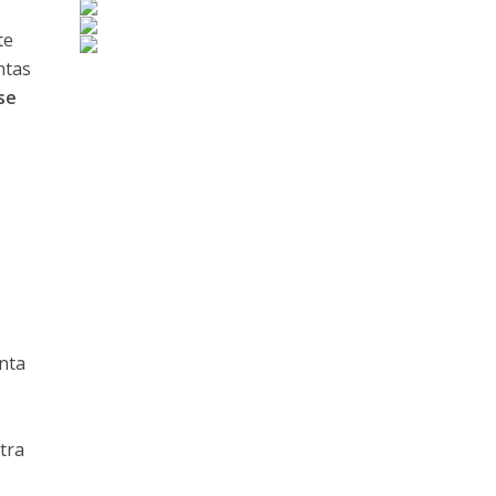
te
ntas
 se
nta
tra