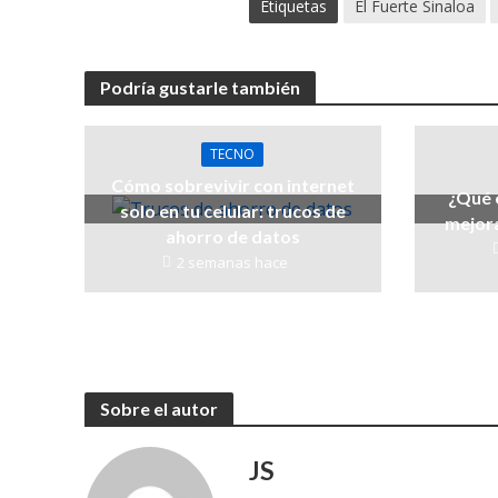
Etiquetas
El Fuerte Sinaloa
Podría gustarle también
TECNO
Cómo sobrevivir con internet
¿Qué 
solo en tu celular: trucos de
mejora
ahorro de datos
2 semanas hace
Sobre el autor
JS