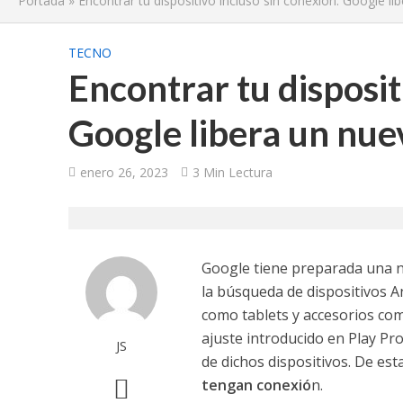
Portada
»
Encontrar tu dispositivo incluso sin conexión: Google li
TECNO
Encontrar tu disposit
Google libera un nuev
enero 26, 2023
3 Min Lectura
Google tiene preparada una 
la búsqueda de dispositivos A
como tablets y accesorios co
ajuste introducido en Play Pr
JS
de dichos dispositivos. De es
tengan conexió
n.