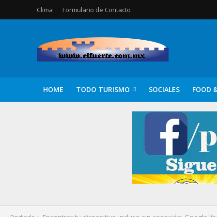
Clima
Formulario de Contacto
HOME
TODO TURISMO
SOCIALES
FOOD &