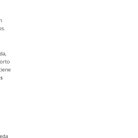
n
os.
da,
corto
tiene
os
ueda