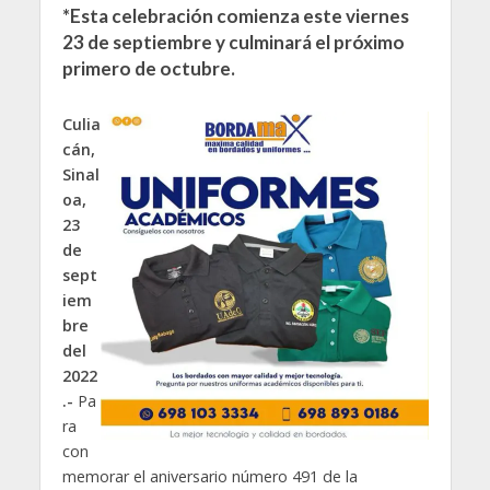
*Esta celebración comienza este viernes
23 de septiembre y culminará el próximo
primero de octubre.
Culia
cán,
Sinal
oa,
23
de
sept
iem
bre
del
2022
.-
Pa
ra
con
memorar el aniversario número 491 de la