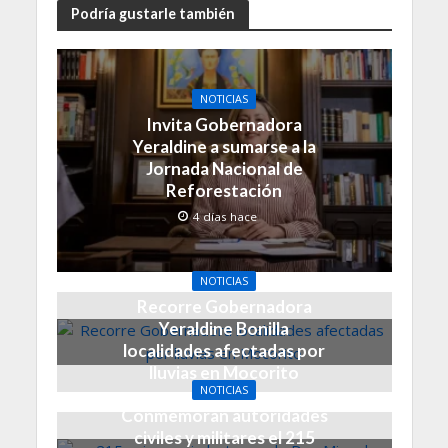
Podría gustarle también
NOTICIAS
Invita Gobernadora
Yeraldine a sumarse a la
Jornada Nacional de
Reforestación
4 días hace
NOTICIAS
Recorre Gobernadora
Yeraldine Bonilla
localidades afectadas por
lluvias en Mocorito
NOTICIAS
1 semana hace
Conmemoran autoridades
civiles y militares el 215