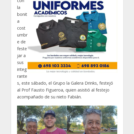
con
la
bonit
a
cost
umbr
e de
feste
jar a
sus
integ
rante
s, este sábado, el Grupo la Galera Drinks, festejó
al Prof Fausto Figueroa, quien asistió al festejo
acompañado de su nieto Fabián.