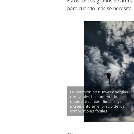
Estos toscos granos de arena
para cuando más se necesita.
La inversión en nuevas energías
renovables ha aumentado
debido al cambio climático y el
incremento en el precio de los
combustibles fósiles.