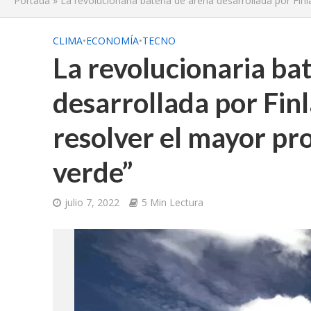
Portada
»
La revolucionaria batería de arena desarrollada por Fin
CLIMA
•
ECONOMÍA
•
TECNO
La revolucionaria ba
desarrollada por Fin
resolver el mayor pr
verde”
julio 7, 2022
5 Min Lectura