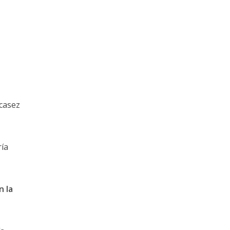
scasez
ría
n la