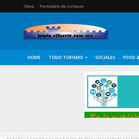
Clima
Formulario de Contacto
HOME
TODO TURISMO
SOCIALES
FOOD &