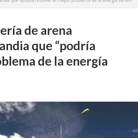
landia que «podría resolver el mayor problema de la energía verde»
tería de arena
landia que “podría
oblema de la energía