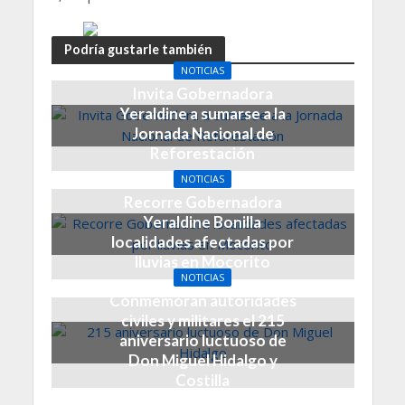
Podría gustarle también
NOTICIAS
Invita Gobernadora
Yeraldine a sumarse a la
Jornada Nacional de
Reforestación
1 día hace
NOTICIAS
Recorre Gobernadora
Yeraldine Bonilla
localidades afectadas por
lluvias en Mocorito
NOTICIAS
6 días hace
Conmemoran autoridades
civiles y militares el 215
aniversario luctuoso de
Don Miguel Hidalgo y
Costilla
1 semana hace