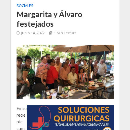
SOCIALES
Margarita y Álvaro
festejados
junio 14, 2022
1 Min Lectura
En su
recie
nte
cum