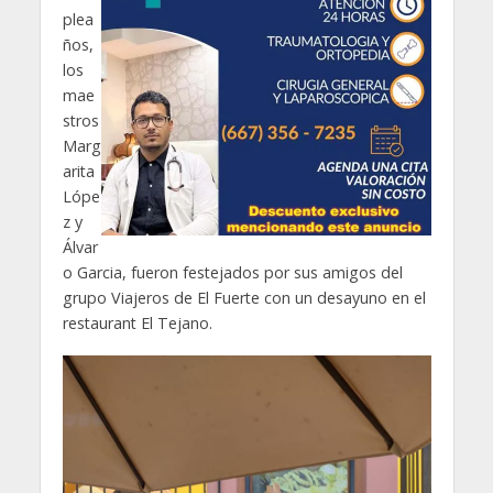
plea
ños,
los
mae
stros
Marg
arita
Lópe
z y
Álvar
o Garcia, fueron festejados por sus amigos del
grupo Viajeros de El Fuerte con un desayuno en el
restaurant El Tejano.