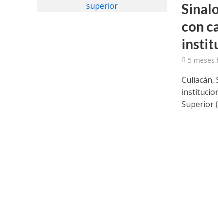
Sinal
con c
insti
5 meses 
Culiacán,
institucio
Superior (