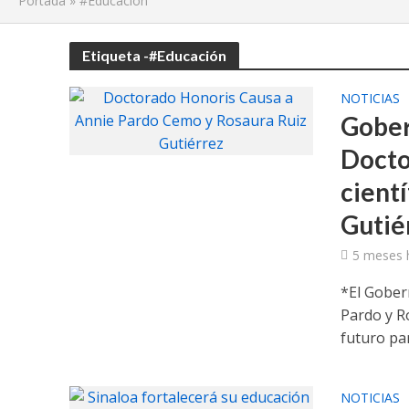
Portada
»
#Educación
Etiqueta -#Educación
NOTICIAS
Gober
Docto
cient
Gutié
5 meses 
*El Gober
Pardo y R
futuro para
NOTICIAS