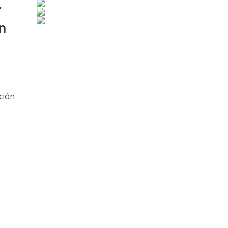
r
n
ción