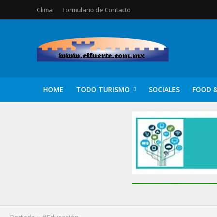
Clima
Formulario de Contacto
HOME
TODO TURISMO
SOCIALES
FOOD &