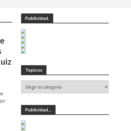
Publicidad.
de
s
uiz
Topicos
ie
jor
Publicidad…