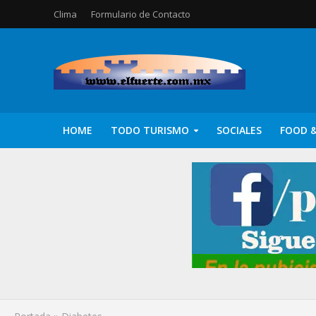
Clima
Formulario de Contacto
HOME
TODO TURISMO
SOCIALES
FOOD &