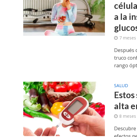
célul
a la i
gluco
7 meses
Después d
truco conf
rango óp
SALUD
Estos 
alta 
8 meses
Descubre s
efectos ne