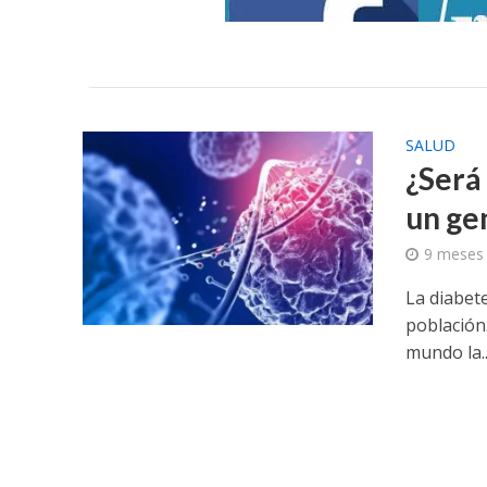
SALUD
¿Será 
un ge
9 meses
La diabet
población
mundo la..