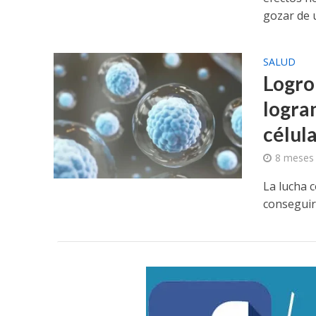
gozar de u
SALUD
Logro 
logra
célul
8 meses
La lucha c
conseguir 