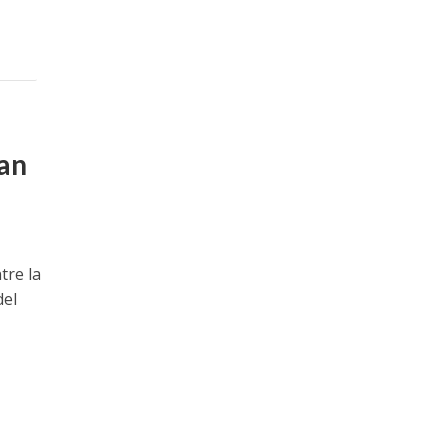
can
tre la
del