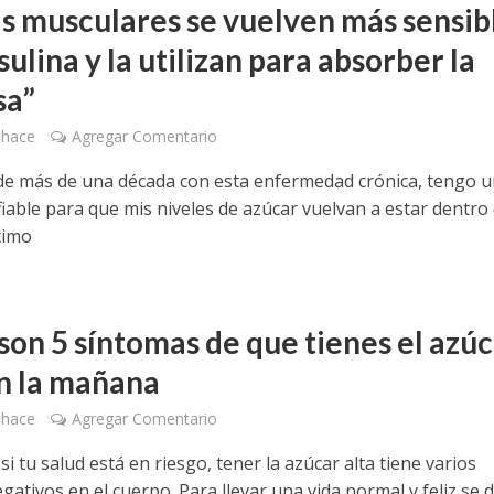
as musculares se vuelven más sensib
nsulina y la utilizan para absorber la
sa”
 hace
Agregar Comentario
e más de una década con esta enfermedad crónica, tengo 
iable para que mis niveles de azúcar vuelvan a estar dentro 
timo
son 5 síntomas de que tienes el azú
en la mañana
 hace
Agregar Comentario
i tu salud está en riesgo, tener la azúcar alta tiene varios
gativos en el cuerpo. Para llevar una vida normal y feliz se 