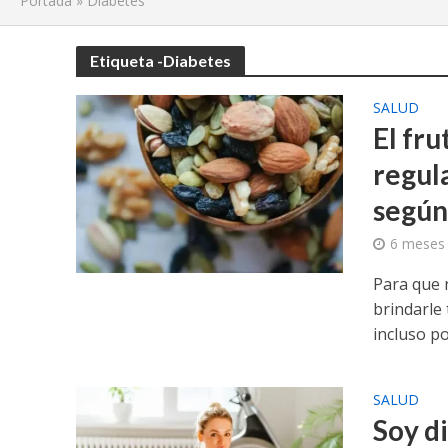
Portada
»
Diabetes
Etiqueta -Diabetes
SALUD
El fr
regula
según
6 meses
Para que 
brindarle
incluso pod
SALUD
Soy d