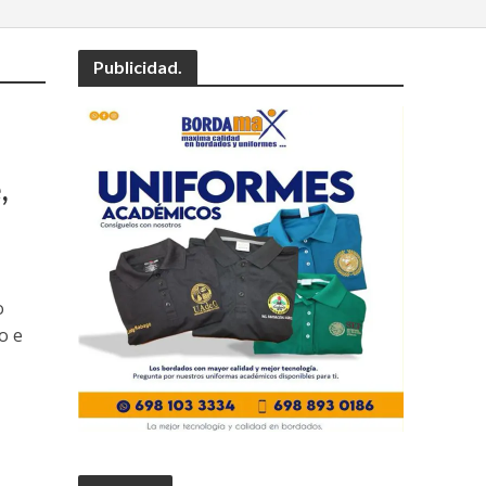
Publicidad.
,
o
o e