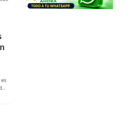
s
en
 es
...