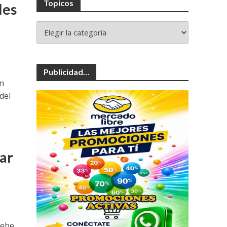
Topicos
les
Publicidad…
un
del
car
debe